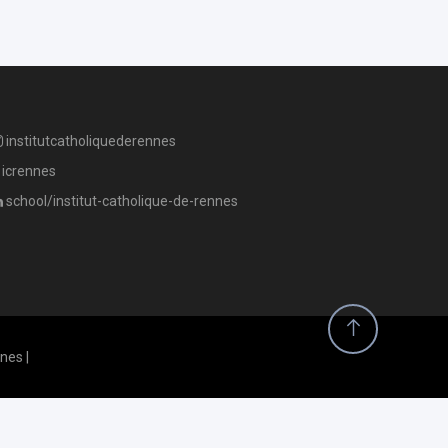
institutcatholiquederennes
icrennes
school/institut-catholique-de-rennes
nes |