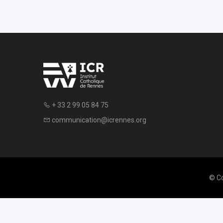
+ 33 2 99 05 84 75
communication@icrennes.org
© Co