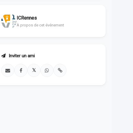
ICRennes
À propos de cet événement
Inviter un ami
𝕏