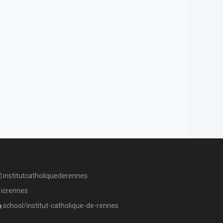
institutcatholiquederennes
icrennes
school/institut-catholique-de-rennes